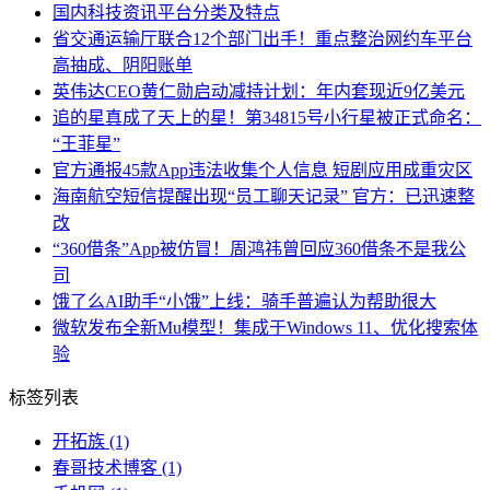
国内科技资讯平台分类及特点
省交通运输厅联合12个部门出手！重点整治网约车平台
高抽成、阴阳账单
英伟达CEO黄仁勋启动减持计划：年内套现近9亿美元
追的星真成了天上的星！第34815号小行星被正式命名：
“王菲星”
官方通报45款App违法收集个人信息 短剧应用成重灾区
海南航空短信提醒出现“员工聊天记录” 官方：已迅速整
改
“360借条”App被仿冒！周鸿祎曾回应360借条不是我公
司
饿了么AI助手“小饿”上线：骑手普遍认为帮助很大
微软发布全新Mu模型！集成于Windows 11、优化搜索体
验
标签列表
开拓族
(1)
春哥技术博客
(1)