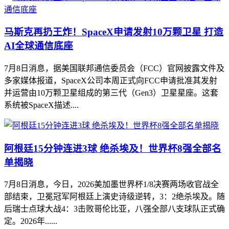
马斯克再扔王炸！SpaceX申请发射10万颗卫星 打造
AI全球通信底座
7月8日消息，据美国联邦通信委员会（FCC）官网披露文件及
多家媒体报道，SpaceX公司本周正式向FCC申请批准其发射
并运营由10万颗卫星组成的第三代（Gen3）卫星星座。这套
系统被SpaceX描述....
阿根廷15分钟连进3球 绝杀埃及！世界杯8强全部名
单揭晓
7月8日消息，今日，2026美加墨世界杯1/8决赛两场收官战全
部结束，卫冕冠军阿根廷上演史诗级逆转，3：2绝杀埃及。随
后瑞士点球大战4：3击败哥伦比亚，八强全部八支球队正式确
定。2026年......