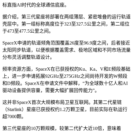
标直指AI时代的全球通信底座。
据介绍，第三代星座将部署在两组薄层、紧密堆叠的运行轨道
壳层中。第一组标称高度位于323至327.5公里之间，第二组位
于473至477.5公里之间。
SpaceX申请的轨道倾角范围覆盖26度至96.9度之间，后者接近
太阳同步轨道，以便根据覆盖需求、极地区域和不同市场流量
分布灵活调整轨道设计。
频率资源方面，SpaceX在已获授权的Ku、Ka、V和E频段基础
上，进一步申请拓展92GHz至275GHz之间尚待开发的W频段
和D频段。SpaceX在申请文件中解释，“为全球数十亿人和AI
驱动设备提供容量，需要大幅扩展回传能力”。
这并非SpaceX首次大规模布局卫星互联网。其第二代星链
（Starlink）星座已获授权约1.2万颗卫星，目前实际在轨运行
超7000颗。
第三代星座的10万颗规模，较第二代扩大近10倍，意味着