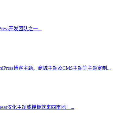
ess开发团队之一...
rdPress博客主题、商城主题及CMS主题等主题定制...
press汉化主题或模板就来四亩地！...