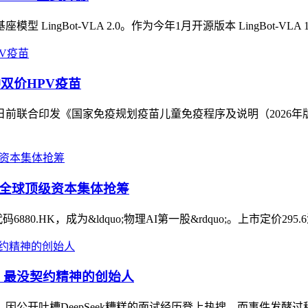
ot-VLA 2.0。作为今年1月开源版本 LingBot-VLA 1.0 的
双价HPV疫苗
日前联合印发《国家免疫规划疫苗儿童免疫程序及说明（2026
% 全球顶级资本集体抢筹
80.HK，成为&ldquo;物理AI第一股&rdquo;。上市定价295
轰：最没契约精神的创始人
因公开吐槽DeepSeek糟糕的面试经历登上热搜，而事件发