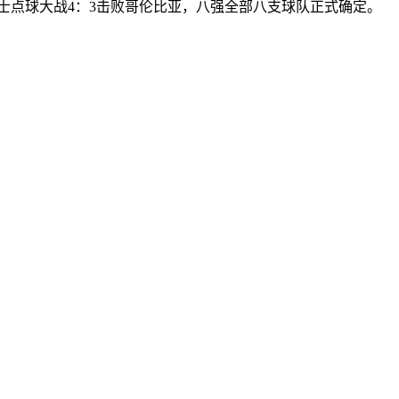
瑞士点球大战4：3击败哥伦比亚，八强全部八支球队正式确定。