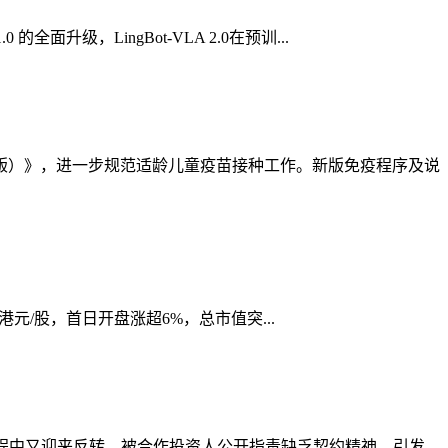
全面升级，LingBot-VLA 2.0在预训...
年版）》，进一步规范适龄儿童疫苗接种工作。新版免疫程序及说
.6港元/股，首日开盘涨超6%，总市值突...
酵过程中又迎来反转，被合作投资人公开指责缺乏契约精神，引发