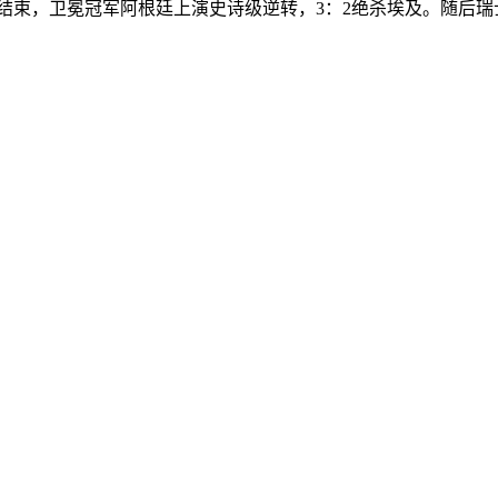
战全部结束，卫冕冠军阿根廷上演史诗级逆转，3：2绝杀埃及。随后