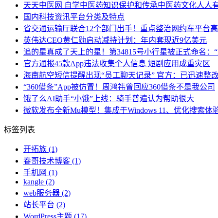
天天中医网 自学中医药知识保护和传承中医药文化人人
国内科技资讯平台分类及特点
省交通运输厅联合12个部门出手！重点整治网约车平台
英伟达CEO黄仁勋启动减持计划：年内套现近9亿美元
追的星真成了天上的星！第34815号小行星被正式命名：“
官方通报45款App违法收集个人信息 短剧应用成重灾区
海南航空短信提醒出现“员工聊天记录” 官方：已迅速整
“360借条”App被仿冒！周鸿祎曾回应360借条不是我公司
饿了么AI助手“小饿”上线：骑手普遍认为帮助很大
微软发布全新Mu模型！集成于Windows 11、优化搜索体
标签列表
开拓族
(1)
春哥技术博客
(1)
手机网
(1)
kangle
(2)
web服务器
(2)
站长平台
(2)
WordPress主题
(17)