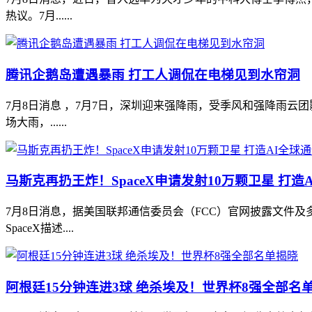
热议。7月......
腾讯企鹅岛遭遇暴雨 打工人调侃在电梯见到水帘洞
7月8日消息 ，7月7日，深圳迎来强降雨，受季风和强降雨
场大雨，......
马斯克再扔王炸！SpaceX申请发射10万颗卫星 打造
7月8日消息，据美国联邦通信委员会（FCC）官网披露文件及多
SpaceX描述....
阿根廷15分钟连进3球 绝杀埃及！世界杯8强全部名