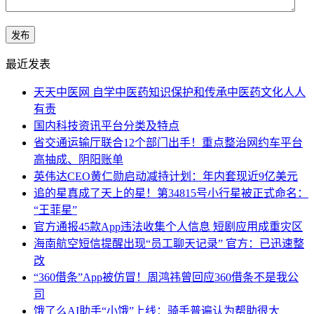
最近发表
天天中医网 自学中医药知识保护和传承中医药文化人人
有责
国内科技资讯平台分类及特点
省交通运输厅联合12个部门出手！重点整治网约车平台
高抽成、阴阳账单
英伟达CEO黄仁勋启动减持计划：年内套现近9亿美元
追的星真成了天上的星！第34815号小行星被正式命名：
“王菲星”
官方通报45款App违法收集个人信息 短剧应用成重灾区
海南航空短信提醒出现“员工聊天记录” 官方：已迅速整
改
“360借条”App被仿冒！周鸿祎曾回应360借条不是我公
司
饿了么AI助手“小饿”上线：骑手普遍认为帮助很大