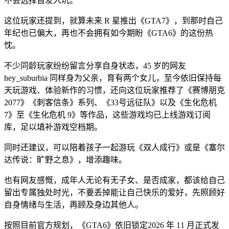
不会选择首发入坑。
这位玩家还提到，就算未来 R 星推出《GTA7》，到那时自己
年纪也已偏大，再也不会拥有如今期盼《GTA6》的这份热
忱。
不少同龄玩家纷纷留言分享自身状态，45 岁的网友
hey_suburbia 同样身为父亲，育有两个女儿，至今依旧保持每
天玩游戏、体验新作的习惯，还向这位玩家推荐了《赛博朋克
2077》《刺客信条》系列、《33号远征队》以及《生化危机
7》至《生化危机 9》等作品，这些游戏均已上线游戏订阅
库，足以填补游戏空档期。
同时还建议，可以陪着孩子一起游玩《双人成行》或是《塞尔
达传说：旷野之息》，增添趣味。
也有网友感慨，成年人无论有无子女、是否成家，都该给自己
留出专属独处时光，不要丢掉能让自己快乐的爱好，先照顾好
自身情绪与生活，再顾及身边其他人。
按照目前官方规划，《GTA6》依旧锁定2026 年 11 月正式发