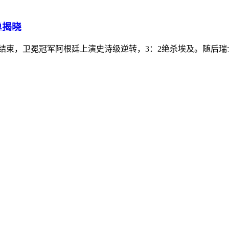
单揭晓
战全部结束，卫冕冠军阿根廷上演史诗级逆转，3：2绝杀埃及。随后