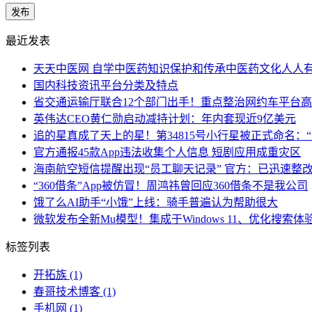
最近发表
天天中医网 自学中医药知识保护和传承中医药文化人人
国内科技资讯平台分类及特点
省交通运输厅联合12个部门出手！重点整治网约车平台
英伟达CEO黄仁勋启动减持计划：年内套现近9亿美元
追的星真成了天上的星！第34815号小行星被正式命名：“
官方通报45款App违法收集个人信息 短剧应用成重灾区
海南航空短信提醒出现“员工聊天记录” 官方：已迅速整
“360借条”App被仿冒！周鸿祎曾回应360借条不是我公司
饿了么AI助手“小饿”上线：骑手普遍认为帮助很大
微软发布全新Mu模型！集成于Windows 11、优化搜索体
标签列表
开拓族
(1)
春哥技术博客
(1)
手机网
(1)