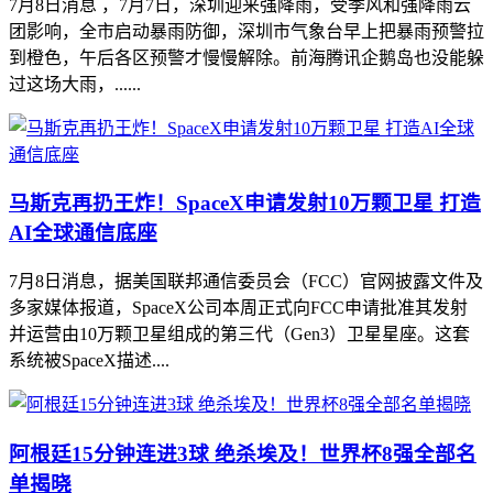
7月8日消息 ，7月7日，深圳迎来强降雨，受季风和强降雨云
团影响，全市启动暴雨防御，深圳市气象台早上把暴雨预警拉
到橙色，午后各区预警才慢慢解除。前海腾讯企鹅岛也没能躲
过这场大雨，......
马斯克再扔王炸！SpaceX申请发射10万颗卫星 打造
AI全球通信底座
7月8日消息，据美国联邦通信委员会（FCC）官网披露文件及
多家媒体报道，SpaceX公司本周正式向FCC申请批准其发射
并运营由10万颗卫星组成的第三代（Gen3）卫星星座。这套
系统被SpaceX描述....
阿根廷15分钟连进3球 绝杀埃及！世界杯8强全部名
单揭晓