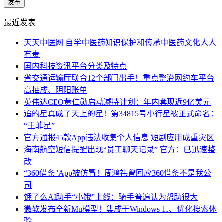
最近发表
天天中医网 自学中医药知识保护和传承中医药文化人人
有责
国内科技资讯平台分类及特点
省交通运输厅联合12个部门出手！重点整治网约车平台
高抽成、阴阳账单
英伟达CEO黄仁勋启动减持计划：年内套现近9亿美元
追的星真成了天上的星！第34815号小行星被正式命名：
“王菲星”
官方通报45款App违法收集个人信息 短剧应用成重灾区
海南航空短信提醒出现“员工聊天记录” 官方：已迅速整
改
“360借条”App被仿冒！周鸿祎曾回应360借条不是我公
司
饿了么AI助手“小饿”上线：骑手普遍认为帮助很大
微软发布全新Mu模型！集成于Windows 11、优化搜索体
验