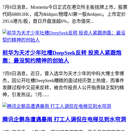
7月8日消息，Momenta今日正式在港交所主板挂牌上市，股票
代码6880.HK，成为&ldquo;物理AI第一股&rdquo;。上市定价
295.6港元/股，首日开盘涨超6%，总市值突...
前华为天才少年吐槽DeepSeek反转 投资人紧跟炮
轰：最没契约精神的创始人
7月8日消息，近日，曾入选华为天才少年的中科大博士李博
杰，因公开吐槽DeepSeek糟糕的面试经历登上热搜，而事件
发酵过程中又迎来反转，被合作投资人公开指责缺乏契约精
神，引发热议。7月......
腾讯企鹅岛遭遇暴雨 打工人调侃在电梯见到水帘洞