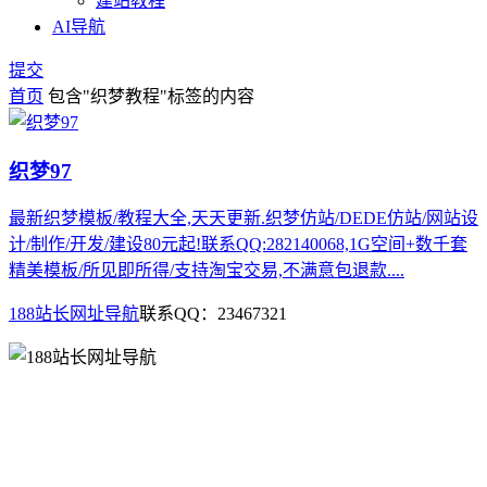
建站教程
AI导航
提交
首页
包含"织梦教程"标签的内容
织梦97
最新织梦模板/教程大全,天天更新.织梦仿站/DEDE仿站/网站设
计/制作/开发/建设80元起!联系QQ:282140068,1G空间+数千套
精美模板/所见即所得/支持淘宝交易,不满意包退款....
188站长网址导航
联系QQ：23467321